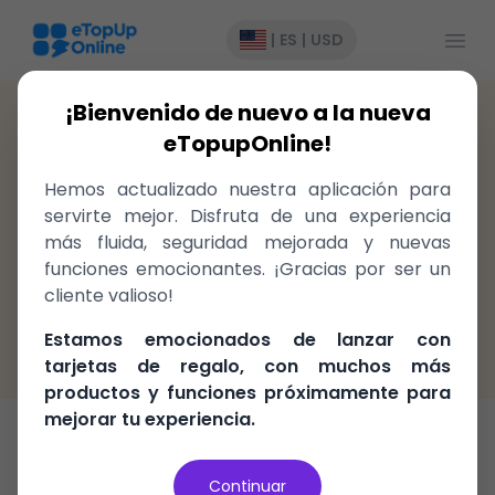
Abrir
|
ES
|
USD
¡Bienvenido de nuevo a la nueva
United States
>
GiftCard
>
Wayfair US
eTopupOnline!
Gift cards para Wayfair US
Hemos actualizado nuestra aplicación para
United States, ¡entregado
servirte mejor. Disfruta de una experiencia
instantáneamente!
más fluida, seguridad mejorada y nuevas
funciones emocionantes. ¡Gracias por ser un
cliente valioso!
Rápido, fácil y seguro
Garantía de devolución del 100%
Estamos emocionados de lanzar con
El mejor precio en el mercado
tarjetas de regalo, con muchos más
productos y funciones próximamente para
mejorar tu experiencia.
Tarjeta de Regalo
Continuar