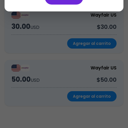
Wayfair US
30.00
$30.00
USD
Agregar al carrito
Wayfair US
50.00
$50.00
USD
Agregar al carrito