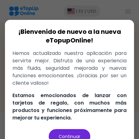
Abrir
|
ES
|
USD
¡Bienvenido de nuevo a la nueva
United States
>
GiftCard
>
Hotels.com
eTopupOnline!
Gift cards para Hotels.com
Hemos actualizado nuestra aplicación para
United States, ¡entregado
servirte mejor. Disfruta de una experiencia
instantáneamente!
más fluida, seguridad mejorada y nuevas
funciones emocionantes. ¡Gracias por ser un
cliente valioso!
Rápido, fácil y seguro
Garantía de devolución del 100%
Estamos emocionados de lanzar con
El mejor precio en el mercado
tarjetas de regalo, con muchos más
productos y funciones próximamente para
mejorar tu experiencia.
Tarjeta de Regalo
Continuar