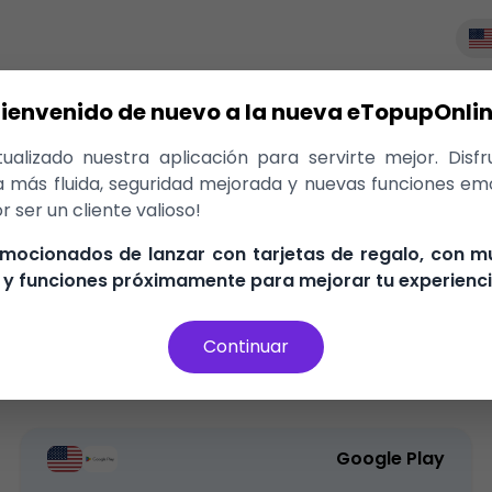
Bienvenido de nuevo a la nueva eTopupOnlin
ogle Play
alizado nuestra aplicación para servirte mejor. Disf
oogle Play United States, ¡entregad
a más fluida, seguridad mejorada y nuevas funciones em
e!
r ser un cliente valioso!
mocionados de lanzar con tarjetas de regalo, con 
Garantía de devolución del 100%
El mejor precio en 
y funciones próximamente para mejorar tu experienci
Continuar
Tarjeta de Regalo
Google Play