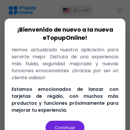
Abrir
|
ES
|
USD
¡Bienvenido de nuevo a la nueva
eTopupOnline!
Hemos actualizado nuestra aplicación para
Registrarse
servirte mejor. Disfruta de una experiencia
más fluida, seguridad mejorada y nuevas
Dirección de Correo Electrónico
funciones emocionantes. ¡Gracias por ser un
cliente valioso!
Contraseña
Estamos emocionados de lanzar con
tarjetas de regalo, con muchos más
productos y funciones próximamente para
mejorar tu experiencia.
Confirmar Contraseña
Continuar