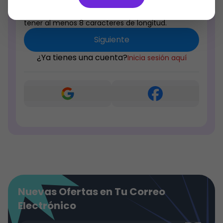
Las contraseñas deben incluir al menos una letra
mayúscula, una letra minúscula, un número y
tener al menos 8 caracteres de longitud.
Siguiente
¿Ya tienes una cuenta?
Inicia sesión aquí
Nuevas Ofertas en Tu Correo
Electrónico