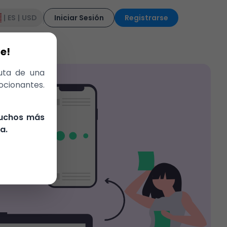
|
ES
|
USD
Iniciar Sesión
Registrarse
e!
ruta de una
ocionantes.
muchos más
a.