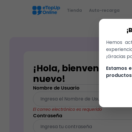
Tienda
Auto-recarga
¡
Hemos actu
experienci
¡Gracias po
¡Hola, bienvenido de
Estamos e
productos 
nuevo!
Nombre de Usuario
El correo electrónico es requerido
Contraseña